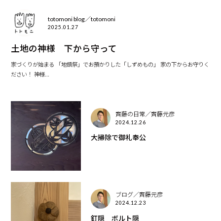
totomoni blog／totomoni
2025.01.27
土地の神様 下から守って
家づくりが始まる 「地鎮祭」でお預かりした「しずめもの」 家の下からお守りく
ださい！ 神様...
齊藤の日常／齊藤元彦
2024.12.26
大掃除で御礼奉公
ブログ／齊藤元彦
2024.12.23
釘隠 ボルト隠