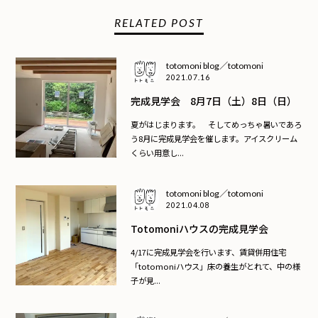
RELATED POST
totomoni blog／totomoni
2021.07.16
完成見学会 8月7日（土）8日（日）
夏がはじまります。 そしてめっちゃ暑いであろ
う8月に完成見学会を催します。アイスクリーム
くらい用意し...
totomoni blog／totomoni
2021.04.08
Totomoniハウスの完成見学会
4/17に完成見学会を行います、賃貸併用住宅
「totomoniハウス」床の養生がとれて、中の様
子が見...