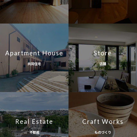
Apartment House
Store
共同住宅
店舗
Real Estate
Craft Works
不動産
ものづくり