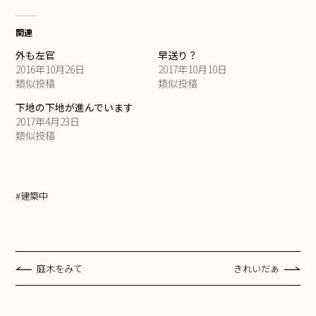
関連
外も左官
早送り？
2016年10月26日
2017年10月10日
類似投稿
類似投稿
下地の下地が進んでいます
2017年4月23日
類似投稿
#建築中
庭木をみて
きれいだぁ