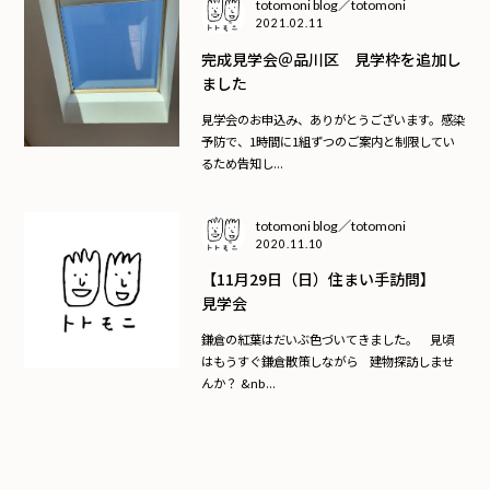
totomoni blog／totomoni
2021.02.11
完成見学会＠品川区 見学枠を追加し
ました
見学会のお申込み、ありがとうございます。感染
予防で、1時間に1組ずつのご案内と制限してい
るため告知し...
totomoni blog／totomoni
2020.11.10
【11月29日（日）住まい手訪問】
見学会
鎌倉の紅葉はだいぶ色づいてきました。 見頃
はもうすぐ鎌倉散策しながら 建物探訪しませ
んか？ &nb...