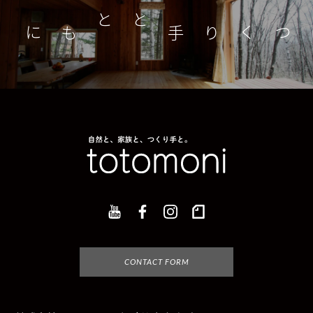
つくり手とともに
家
CONTACT FORM