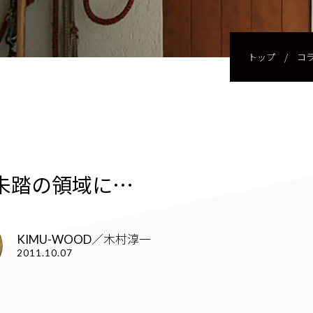
トップ
/
コ
未踏の領域に…
KIMU-WOOD／木村淳一
2011.10.07