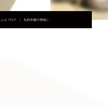
ラム＆ブログ
/
私的未踏の領域に…