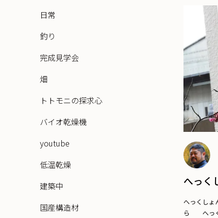
日常
釣り
完成見学会
畑
トトモニの探求心
バイオ乾燥機
youtube
低温乾燥
へっく
建築中
へっくしょ
国産構造材
ら へっく