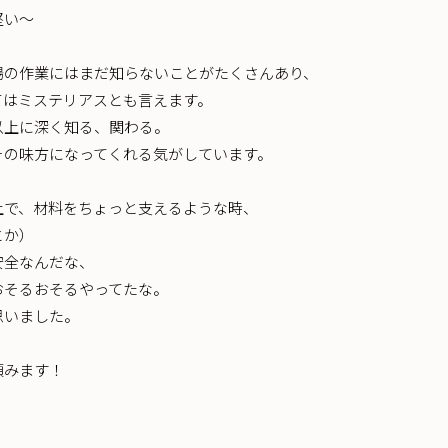
堅い〜
場の作業にはまだ知らないことがたくさんあり、
てはミステリアスとも言えます。
以上に深く知る、関わる。
その味方になってくれる気がしています。
上で、材料をちょっと支えるような時、
とか）
安全なんだな、
おそるおそるやってたな。
思いました。
頼みます！