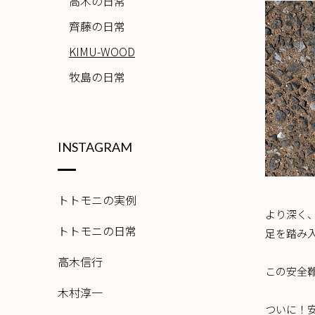
高木の日常
齊藤の日常
KIMU-WOOD
牧島の日常
INSTAGRAM
トトモニの実例
より深く
トトモニの日常
足を踏み
高木信行
この安全
木村淳一
ついに！