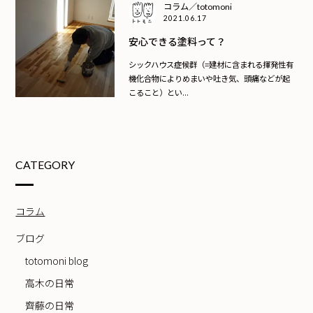
コラム／totomoni
2021.06.17
安心できる塗料って？
シックハウス症候群（=建材に含まれる揮発性有
機化合物によりめまいや吐き気、頭痛などが起
こること）とい...
CATEGORY
コラム
ブログ
totomoni blog
高木の日常
齊藤の日常