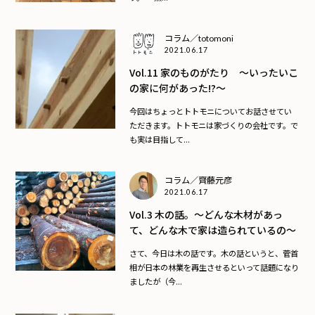
コラム／totomoni
2021.06.17
Vol.11 家のものがたり ～いったいこ
の家に何があった!?～
今回はちょっとトトモニについてお話させてい
ただきます。トトモニは家づくりの会社です。で
も実は目指して...
コラム／齊藤元彦
2021.06.17
Vol.3 木の話。～どんな木材があっ
て、どんな木で家は造られているの～
さて、今日は木の話です。木の話というと、菅首
相が日本の林業を再生させるといって話題になり
ましたが（今...