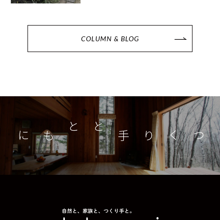
COLUMN & BLOG
つくり手とともに
家