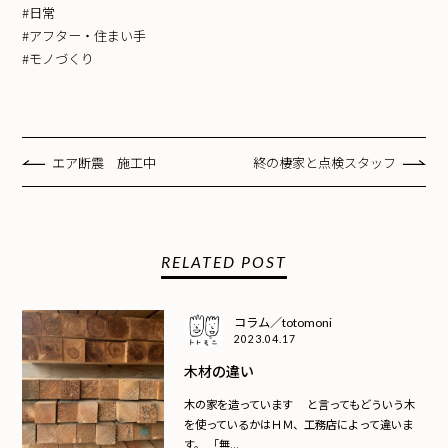
#日常
#アフター・住まい手
#モノづくり
エア断震 施工中
終の棲家と点検スタッフ
RELATED POST
コラム／totomoni
2023.04.17
木材の違い
木の家を造っています と言ってもどういう木
を使っているかはＨＭ、工務店によって違いま
す。 「無...