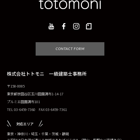
CONTACT FORM
株式会社トトモニ 一級建築士事務所
〒158-0085
東京都世田谷区玉川田園調布1-14-17
プルミエ田園調布101
TEL 03-6459-7360 FAX 03-6459-7361
対応エリア
東京・神奈川・埼玉・千葉・茨城・静岡
※設計は日本語が通じる地域であればどこでも（岡山・長野など実績あり）