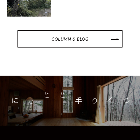
COLUMN & BLOG
つくり手とともに
家