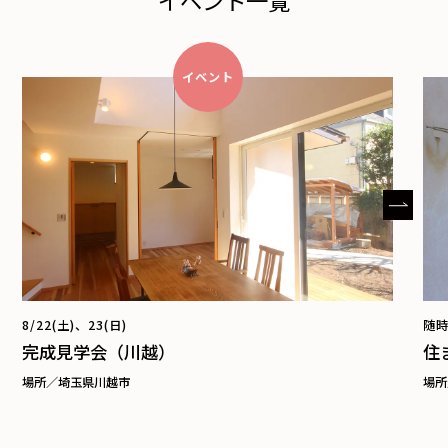
イベント一覧
イベント
8/22(土)、23(日)
随
完成見学会（川越）
住
場所／埼玉県川越市
場所