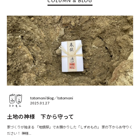
COLUMN & BLOG
totomoni blog／totomoni
2025.01.27
土地の神様 下から守って
家づくりが始まる 「地鎮祭」でお預かりした「しずめもの」 家の下からお守りく
ださい！ 神様...