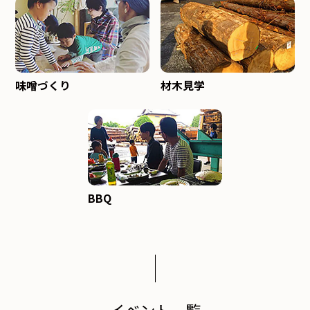
味噌づくり
材木見学
BBQ