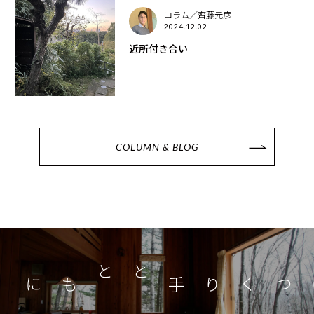
コラム／齊藤元彦
2024.12.02
近所付き合い
COLUMN & BLOG
つくり手とともに
家