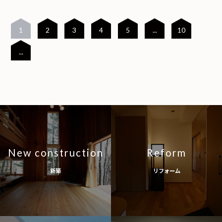
1
2
3
4
5
...
10
...
New construction
Reform
新築
リフォーム