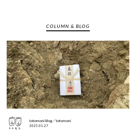
COLUMN & BLOG
totomoni blog／totomoni
2025.01.27