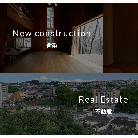
New construction
新築
Real Estate
不動産