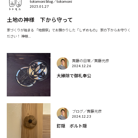
totomoni blog／totomoni
2025.01.27
土地の神様 下から守って
家づくりが始まる 「地鎮祭」でお預かりした「しずめもの」 家の下からお守りく
ださい！ 神様...
齊藤の日常／齊藤元彦
2024.12.26
大掃除で御礼奉公
ブログ／齊藤元彦
2024.12.23
釘隠 ボルト隠