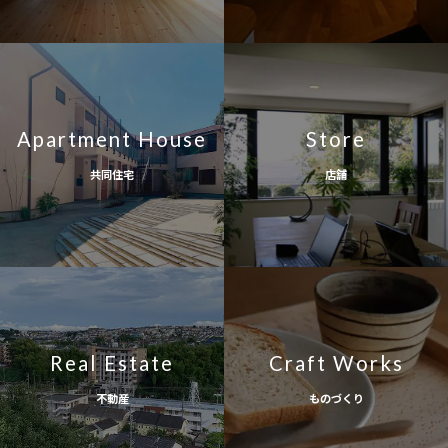
Apartment House
Store
共同住宅
店舗
Real Estate
Craft Works
不動産
ものづくり