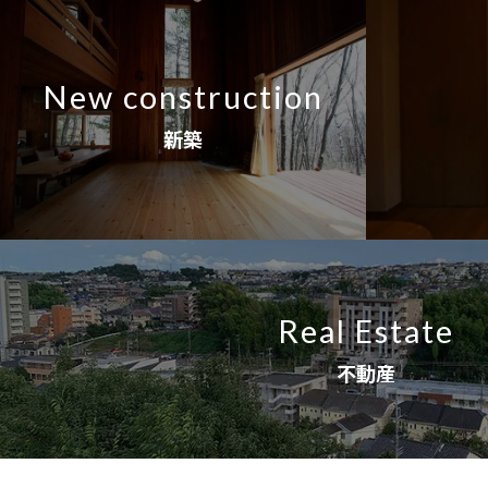
New construction
新築
Real Estate
不動産