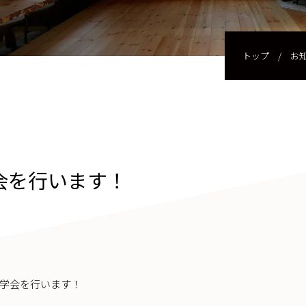
トップ
/
お
学会を行います！
見学会を行います！