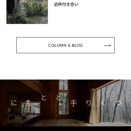
近所付き合い
COLUMN & BLOG
つくり手とともに
家