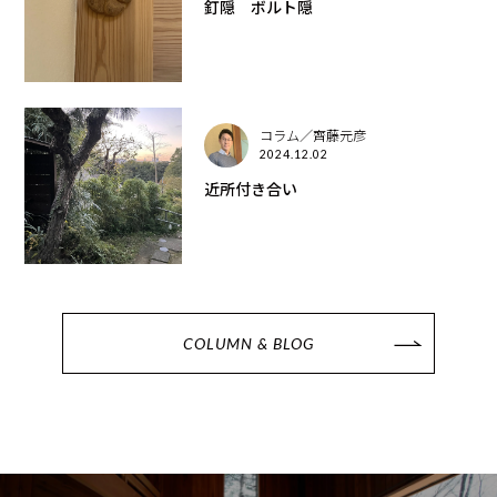
釘隠 ボルト隠
コラム／齊藤元彦
2024.12.02
近所付き合い
COLUMN & BLOG