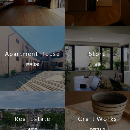
Apartment House
Store
共同住宅
店舗
Real Estate
Craft Works
不動産
ものづくり