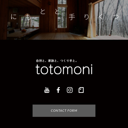
つくり手とともに
家
CONTACT FORM