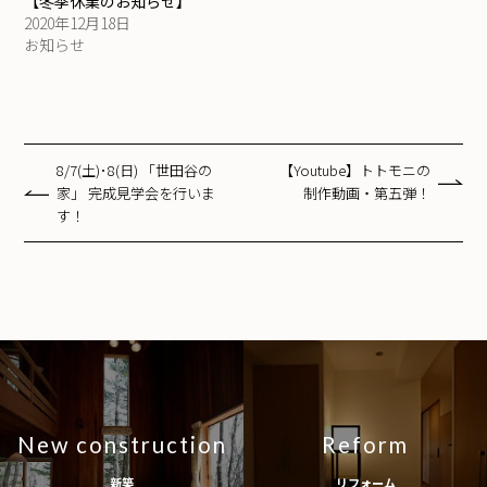
【冬季休業のお知らせ】
2020年12月18日
お知らせ
8/7(土)･8(日) 「世田谷の
【Youtube】トトモニの
家」 完成見学会を行いま
制作動画・第五弾！
す！
New construction
Reform
新築
リフォーム