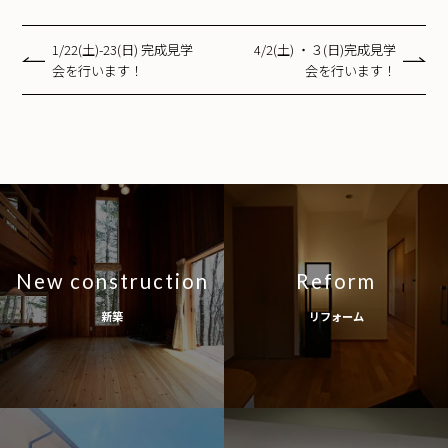
1/22(土)-23(日) 完成見学
4/2(土) ・３(日)完成見学
会を行います！
会を行います！
New construction
Reform
新築
リフォーム