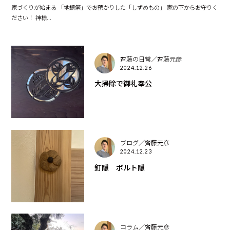
家づくりが始まる 「地鎮祭」でお預かりした「しずめもの」 家の下からお守りく
ださい！ 神様...
齊藤の日常／齊藤元彦
2024.12.26
大掃除で御礼奉公
ブログ／齊藤元彦
2024.12.23
釘隠 ボルト隠
コラム／齊藤元彦