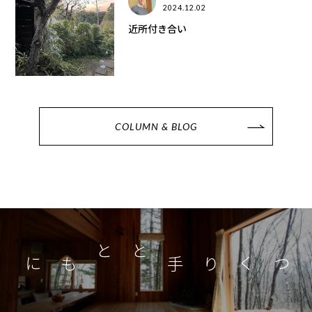
2024.12.02
近所付き合い
COLUMN & BLOG
つくり手とともに
家