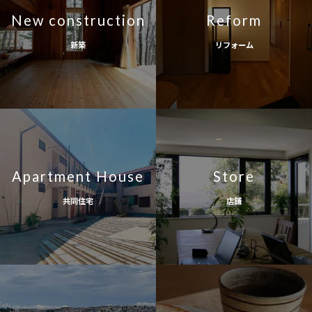
New construction
Reform
新築
リフォーム
Apartment House
Store
共同住宅
店舗