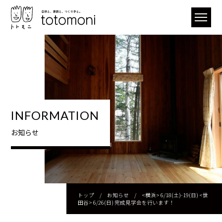
INFORMATION
お知らせ
トップ
/
お知らせ
/
<横浜> 6/18(土)-19(日) <世
田谷> 6/26(日) 完成見学会を行います！