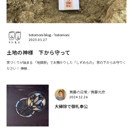
totomoni blog／totomoni
2025.01.27
土地の神様 下から守って
家づくりが始まる 「地鎮祭」でお預かりした「しずめもの」 家の下からお守りく
ださい！ 神様...
齊藤の日常／齊藤元彦
2024.12.26
大掃除で御礼奉公