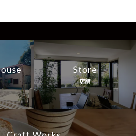
House
Store
店舗
Craft Works