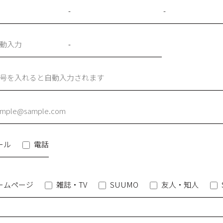
-
-
-
ール
電話
ームページ
雑誌・TV
SUUMO
友人・知人