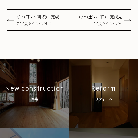
9/14(日)•15(月祝) 完成
10/25(土)•26(日) 完成見
見学会を行います！
学会を行います
New construction
Reform
新築
リフォーム