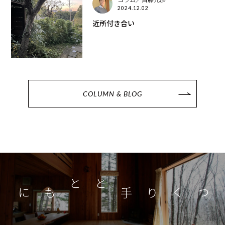
2024.12.02
近所付き合い
COLUMN & BLOG
つくり手とともに
家