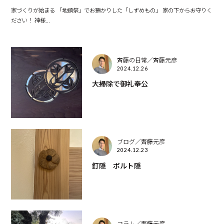
家づくりが始まる 「地鎮祭」でお預かりした「しずめもの」 家の下からお守りく
ださい！ 神様...
齊藤の日常／齊藤元彦
2024.12.26
大掃除で御礼奉公
ブログ／齊藤元彦
2024.12.23
釘隠 ボルト隠
コラム／齊藤元彦