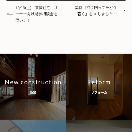
10/18(土) 賃貸住宅 オ
実例『回り回ってたどり
ーナー向け見学相談会を
着く』をUPしました！
行います
New construction
Reform
新築
リフォーム