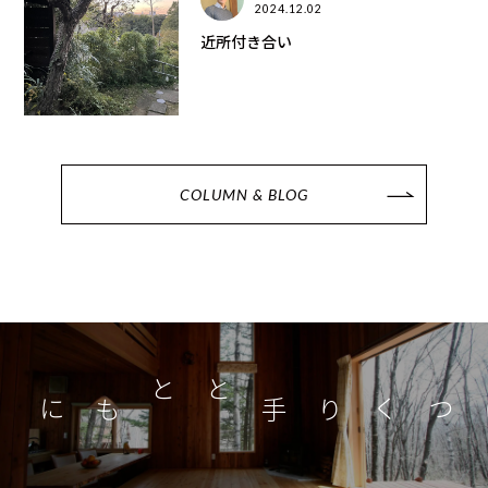
2024.12.02
近所付き合い
COLUMN & BLOG
つくり手とともに
家