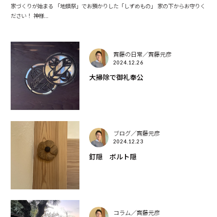
家づくりが始まる 「地鎮祭」でお預かりした「しずめもの」 家の下からお守りく
ださい！ 神様...
齊藤の日常／齊藤元彦
2024.12.26
大掃除で御礼奉公
ブログ／齊藤元彦
2024.12.23
釘隠 ボルト隠
コラム／齊藤元彦