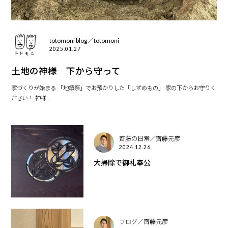
totomoni blog／totomoni
2025.01.27
土地の神様 下から守って
家づくりが始まる 「地鎮祭」でお預かりした「しずめもの」 家の下からお守りく
ださい！ 神様...
齊藤の日常／齊藤元彦
2024.12.26
大掃除で御礼奉公
ブログ／齊藤元彦