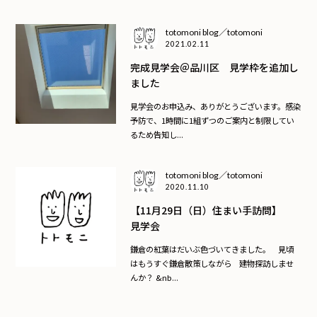
totomoni blog／totomoni
2021.02.11
完成見学会＠品川区 見学枠を追加し
ました
見学会のお申込み、ありがとうございます。感染
予防で、1時間に1組ずつのご案内と制限してい
るため告知し...
totomoni blog／totomoni
2020.11.10
【11月29日（日）住まい手訪問】
見学会
鎌倉の紅葉はだいぶ色づいてきました。 見頃
はもうすぐ鎌倉散策しながら 建物探訪しませ
んか？ &nb...