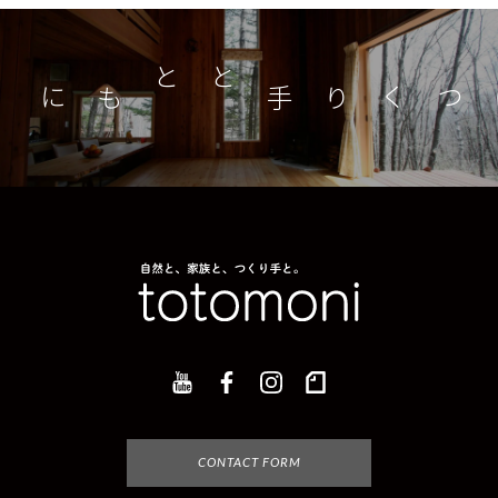
つくり手とともに
家
CONTACT FORM