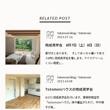
RELATED POST
totomoni blog／totomoni
2021.07.16
完成見学会 8月7日（土）8日（日）
夏がはじまります。 そしてめっちゃ暑いであろ
う8月に完成見学会を催します。アイスクリーム
くらい用意し...
totomoni blog／totomoni
2021.04.08
Totomoniハウスの完成見学会
4/17に完成見学会を行います、賃貸併用住宅
「totomoniハウス」床の養生がとれて、中の様
子が見...