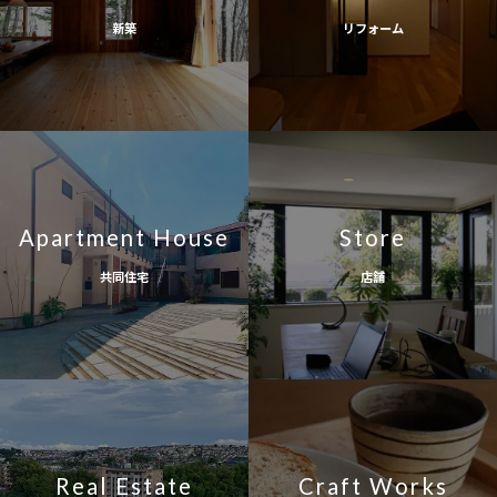
新築
リフォーム
Apartment House
Store
共同住宅
店舗
Real Estate
Craft Works