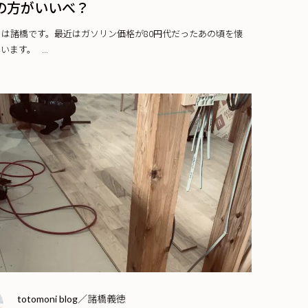
の方がいいべ？
ちは諸橋です。最近はガソリン価格が80円代だったあの頃を懐
います。 ...
totomoni blog／諸橋義徳