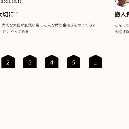
2021.10.13
大切に！
搬入
：大切な大皿が無残な姿に こんな時は金継ぎをやってみよ
こんに
で： やってみま...
ら進捗報
2
3
4
5
...