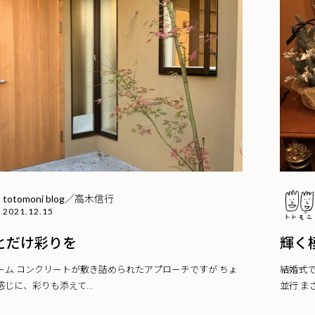
totomoni blog／高木信行
2021.12.15
とだけ彩りを
輝く
ーム コンクリートが敷き詰められたアプローチですが ちょ
結婚式
じに、彩りも添えて...
並行 ま