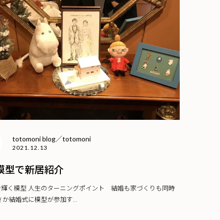
totomoni blog／totomoni
2021.12.13
模型で新居紹介
で輝く模型 人生のターニングポイント 結婚も家づくりも同時
さか結婚式に模型が参加す...