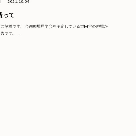
2021.10.04
費って
ちは諸橋です。 今週現場見学会を予定している世田谷の現場か
告です。 ...