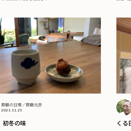
齊藤の日常／齊藤元彦
2021.11.25
 初冬の味
くる