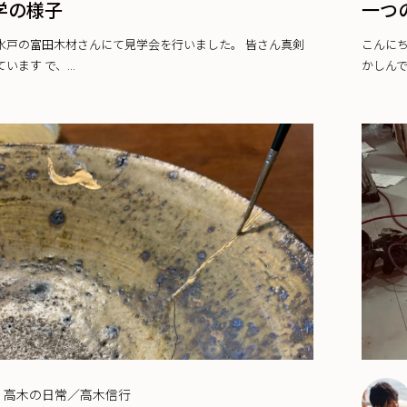
学の様子
一つ
水戸の富田木材さんにて見学会を行いました。 皆さん真剣
こんに
います で、...
かしんで
高木の日常／高木信行