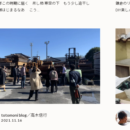
年この時期に届く 吊し柿 寒空の下 もう少し追干し
鎌倉の
はじまるなあ こう...
DIY楽
totomoni blog／高木信行
2021.11.16