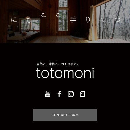
つくり手とともに
家
CONTACT FORM