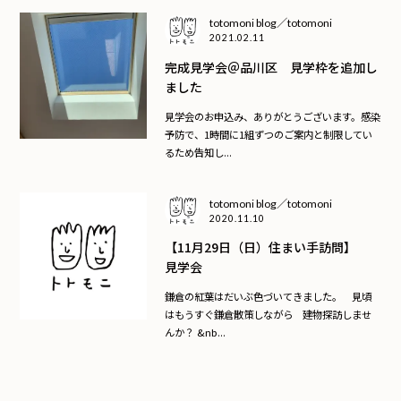
totomoni blog／totomoni
2021.02.11
完成見学会＠品川区 見学枠を追加し
ました
見学会のお申込み、ありがとうございます。感染
予防で、1時間に1組ずつのご案内と制限してい
るため告知し...
totomoni blog／totomoni
2020.11.10
【11月29日（日）住まい手訪問】
見学会
鎌倉の紅葉はだいぶ色づいてきました。 見頃
はもうすぐ鎌倉散策しながら 建物探訪しませ
んか？ &nb...