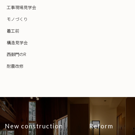
工事現場見学会
モノづくり
着工前
構造見学会
西御門のR
耐震改修
New construction
Reform