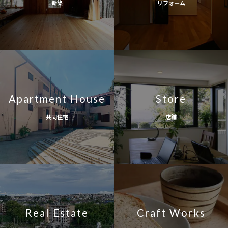
新築
リフォーム
Apartment House
Store
共同住宅
店舗
Real Estate
Craft Works