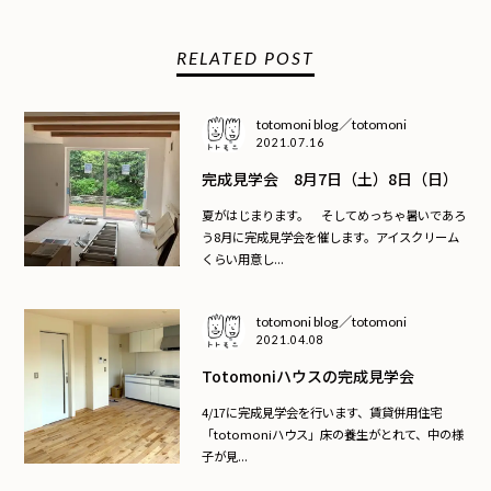
RELATED POST
totomoni blog／totomoni
2021.07.16
完成見学会 8月7日（土）8日（日）
夏がはじまります。 そしてめっちゃ暑いであろ
う8月に完成見学会を催します。アイスクリーム
くらい用意し...
totomoni blog／totomoni
2021.04.08
Totomoniハウスの完成見学会
4/17に完成見学会を行います、賃貸併用住宅
「totomoniハウス」床の養生がとれて、中の様
子が見...