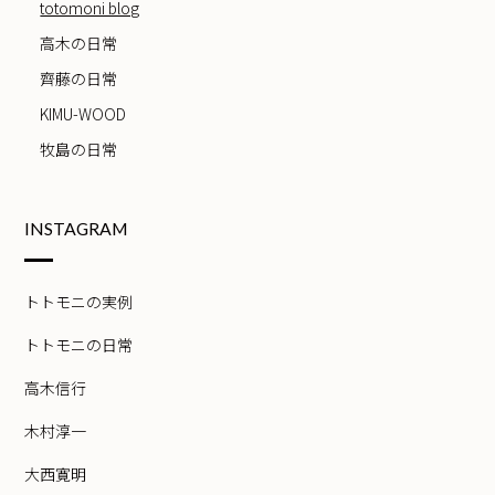
totomoni blog
高木の日常
齊藤の日常
KIMU-WOOD
牧島の日常
INSTAGRAM
トトモニの実例
トトモニの日常
高木信行
木村淳一
大西寛明