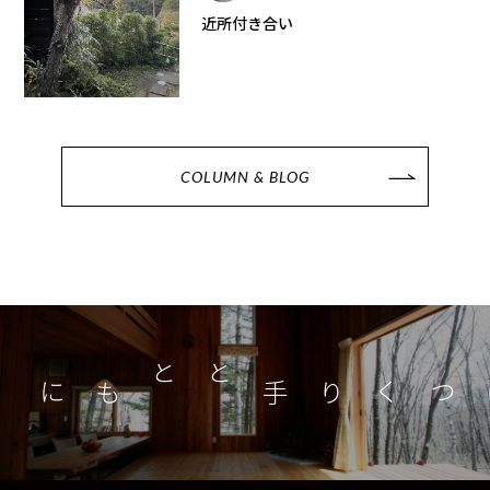
近所付き合い
COLUMN & BLOG
つくり手とともに
家