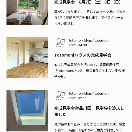
完成見学会 8月7日（土）8日（日）
夏がはじまります。 そしてめっちゃ暑いであろ
う8月に完成見学会を催します。アイスクリーム
くらい用意し...
totomoni blog／totomoni
2021.04.08
Totomoniハウスの完成見学会
4/17に完成見学会を行います、賃貸併用住宅
「totomoniハウス」床の養生がとれて、中の様
子が見...
totomoni blog／totomoni
2021.02.11
完成見学会＠品川区 見学枠を追加し
ました
見学会のお申込み、ありがとうございます。感染
予防で、1時間に1組ずつのご案内と制限してい