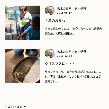
高木の日常／高木信行
2018.08.19
今年のお盆も
ずっと家なのでした 改良した竹の流し素麵内
側を焼いて炭化抗菌効...
高木の日常／高木信行
2015.12.24
クリスマスに・・・
戻ってきました。 金色の模様が入ったお皿。こ
れ、実は「金継ぎ」という技術で割れたお皿が
復元され...
CATEGORY