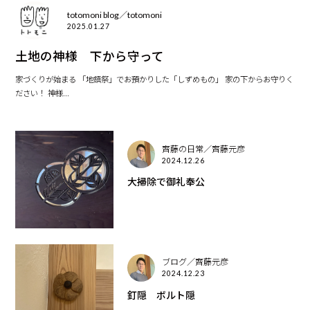
totomoni blog／totomoni
2025.01.27
土地の神様 下から守って
家づくりが始まる 「地鎮祭」でお預かりした「しずめもの」 家の下からお守りく
ださい！ 神様...
齊藤の日常／齊藤元彦
2024.12.26
大掃除で御礼奉公
ブログ／齊藤元彦
2024.12.23
釘隠 ボルト隠