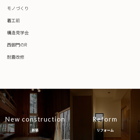
モノづくり
着工前
構造見学会
西御門のR
耐震改修
New construction
Reform
新築
リフォーム