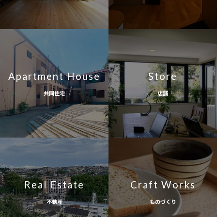
Apartment House
Store
共同住宅
店舗
Real Estate
Craft Works
不動産
ものづくり