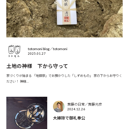
totomoni blog／totomoni
2025.01.27
土地の神様 下から守って
家づくりが始まる 「地鎮祭」でお預かりした「しずめもの」 家の下からお守りく
ださい！ 神様...
齊藤の日常／齊藤元彦
2024.12.26
大掃除で御礼奉公