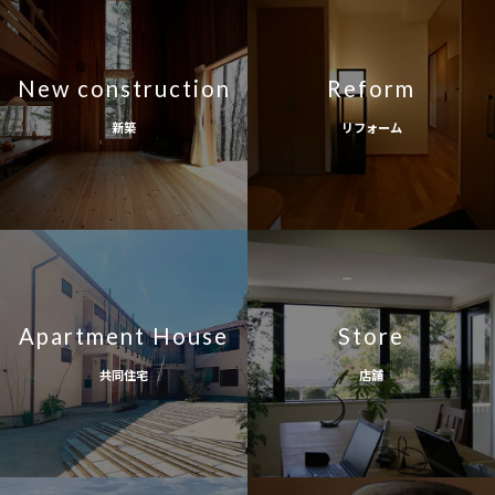
New construction
Reform
新築
リフォーム
Apartment House
Store
共同住宅
店舗