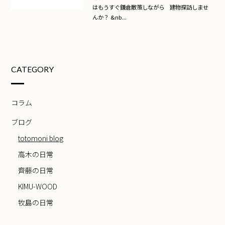
はもうすぐ鎌倉散策しながら 建物探訪しませ
んか？ &nb...
CATEGORY
コラム
ブログ
totomoni blog
高木の日常
齊藤の日常
KIMU-WOOD
牧島の日常