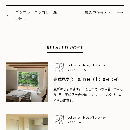
ゴシゴシ ゴシゴシ 洗
扉の中から・・・
い出し
RELATED POST
totomoni blog／totomoni
2021.07.16
完成見学会 8月7日（土）8日（日）
夏がはじまります。 そしてめっちゃ暑いであろ
う8月に完成見学会を催します。アイスクリーム
くらい用意し...
totomoni blog／totomoni
2021.04.08