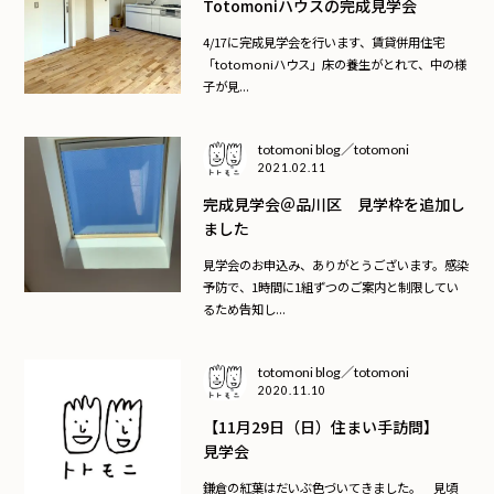
Totomoniハウスの完成見学会
4/17に完成見学会を行います、賃貸併用住宅
「totomoniハウス」床の養生がとれて、中の様
子が見...
totomoni blog／totomoni
2021.02.11
完成見学会＠品川区 見学枠を追加し
ました
見学会のお申込み、ありがとうございます。感染
予防で、1時間に1組ずつのご案内と制限してい
るため告知し...
totomoni blog／totomoni
2020.11.10
【11月29日（日）住まい手訪問】
見学会
鎌倉の紅葉はだいぶ色づいてきました。 見頃