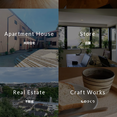
Apartment House
Store
共同住宅
店舗
Real Estate
Craft Works
不動産
ものづくり