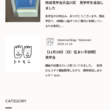
完成見学会＠品川区 見学枠を追加し
ました
見学会のお申込み、ありがとうございます。感染
予防で、1時間に1組ずつのご案内と制限してい
るため告知し...
totomoni blog／totomoni
2020.11.10
【11月29日（日）住まい手訪問】
見学会
鎌倉の紅葉はだいぶ色づいてきました。 見頃
はもうすぐ鎌倉散策しながら 建物探訪しませ
んか？ &nb...
CATEGORY