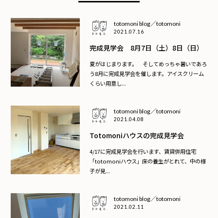
totomoni blog／totomoni
2021.07.16
完成見学会 8月7日（土）8日（日）
夏がはじまります。 そしてめっちゃ暑いであろ
う8月に完成見学会を催します。アイスクリーム
くらい用意し...
totomoni blog／totomoni
2021.04.08
Totomoniハウスの完成見学会
4/17に完成見学会を行います、賃貸併用住宅
「totomoniハウス」床の養生がとれて、中の様
子が見...
totomoni blog／totomoni
2021.02.11