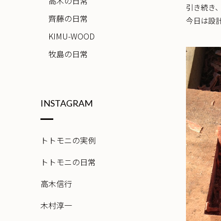
高木の日常
引き続き
齊藤の日常
今日は設
KIMU-WOOD
牧島の日常
INSTAGRAM
トトモニの実例
トトモニの日常
高木信行
木村淳一