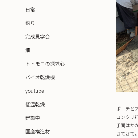
日常
釣り
完成見学会
畑
トトモニの探求心
バイオ乾燥機
youtube
低温乾燥
ポーチと
コンクリ
建築中
手間はか
国産構造材
さてさて