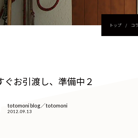
トップ
/
コ
すぐお引渡し、準備中２
totomoni blog／totomoni
2012.09.13