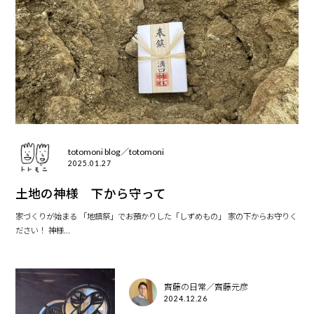
totomoni blog／totomoni
2025.01.27
土地の神様 下から守って
家づくりが始まる 「地鎮祭」でお預かりした「しずめもの」 家の下からお守りく
ださい！ 神様...
齊藤の日常／齊藤元彦
2024.12.26