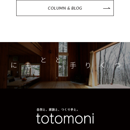
COLUMN & BLOG
つくり手とともに
家