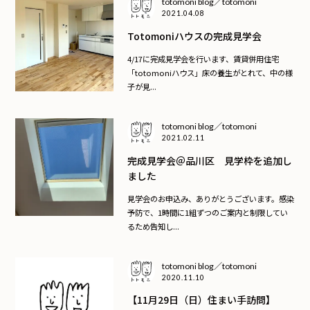
totomoni blog／totomoni
2021.04.08
Totomoniハウスの完成見学会
4/17に完成見学会を行います、賃貸併用住宅
「totomoniハウス」床の養生がとれて、中の様
子が見...
totomoni blog／totomoni
2021.02.11
完成見学会＠品川区 見学枠を追加し
ました
見学会のお申込み、ありがとうございます。感染
予防で、1時間に1組ずつのご案内と制限してい
るため告知し...
totomoni blog／totomoni
2020.11.10
【11月29日（日）住まい手訪問】