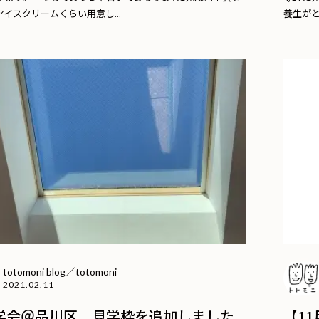
イスクリームくらい用意し...
養生がと
totomoni blog／totomoni
2021.02.11
学会＠品川区 見学枠を追加しました
【1