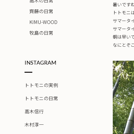
高木の日常
暑いです
齊藤の日常
トトモニは
サマータ
KIMU-WOOD
サマータイ
牧島の日常
朝は早い
なにとぞ
INSTAGRAM
トトモニの実例
トトモニの日常
高木信行
木村淳一