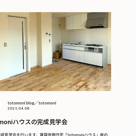
totomoni blog／totomoni
2021.04.08
omoniハウスの完成見学会
に完成見学会を行います、賃貸併用住宅「totomoniハウス」床の