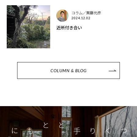
コラム／齊藤元彦
2024.12.02
近所付き合い
COLUMN & BLOG
つくり手とともに
家