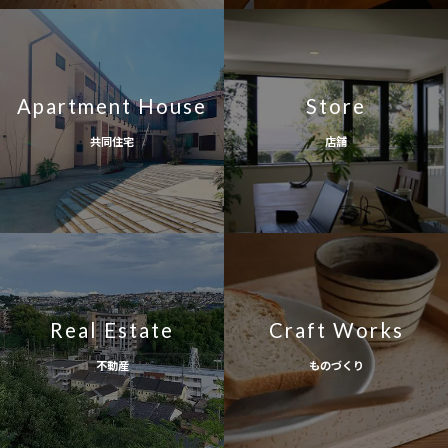
Apartment House
Store
共同住宅
店舗
Real Estate
Craft Works
不動産
ものづくり