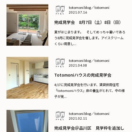
totomoni blog／totomoni
2021.07.16
完成見学会 8月7日（土）8日（日）
夏がはじまります。 そしてめっちゃ暑いであろ
う8月に完成見学会を催します。アイスクリーム
くらい用意し...
totomoni blog／totomoni
2021.04.08
Totomoniハウスの完成見学会
4/17に完成見学会を行います、賃貸併用住宅
「totomoniハウス」床の養生がとれて、中の様
子が見...
totomoni blog／totomoni
2021.02.11
完成見学会＠品川区 見学枠を追加し