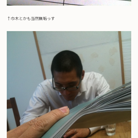
↑巾木とかも当然無垢っす