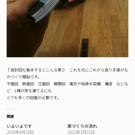
↑設計図も製本するとこんな厚さ これを元にこれから造り手達がも
のづくり開始です。
平面図 断面図 立面図 展開図 電気や給排水設備 構造 などな
ど 1棟の家を建てるにも
とても多くの図面が必要です。
関連
いよいよです
家づくりの流れ
2016年6月18日
2011年1月31日