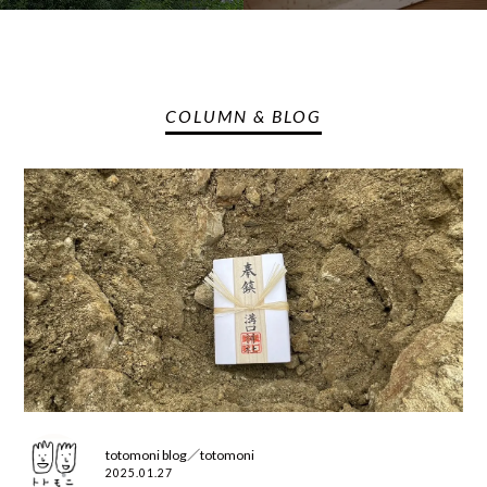
COLUMN & BLOG
totomoni blog／totomoni
2025.01.27