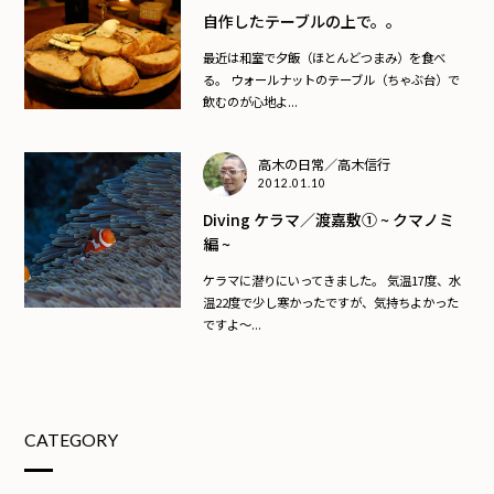
自作したテーブルの上で。。
最近は和室で夕飯（ほとんどつまみ）を食べ
る。 ウォールナットのテーブル（ちゃぶ台）で
飲むのが心地よ...
高木の日常／高木信行
2012.01.10
Diving ケラマ／渡嘉敷① ~ クマノミ
編 ~
ケラマに潜りにいってきました。 気温17度、水
温22度で少し寒かったですが、気持ちよかった
ですよ〜...
CATEGORY