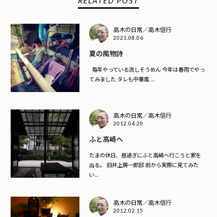
RELATED POST
高木の日常／高木信行
2021.08.06
夏の風物詩
毎年やっている流しそうめん 今年は春雨でやっ
てみました タレも中華風 ...
高木の日常／高木信行
2012.04.20
ふと高崎へ
たまの休日、昼過ぎにふと高崎へ行こうと家を
出る。 旧井上房一郎邸 前から実際に見てみた
い...
高木の日常／高木信行
2012.02.15