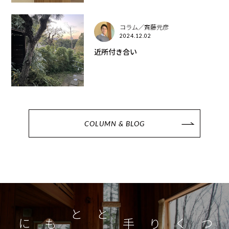
コラム／齊藤元彦
2024.12.02
近所付き合い
COLUMN & BLOG
つくり手とともに
家