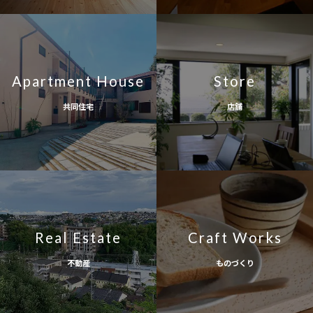
Apartment House
Store
共同住宅
店舗
Real Estate
Craft Works
不動産
ものづくり