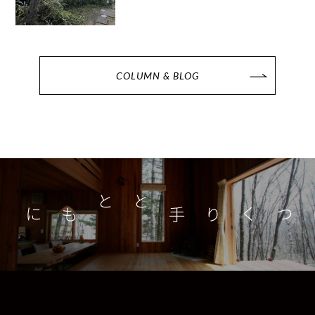
COLUMN & BLOG
つくり手とともに
家