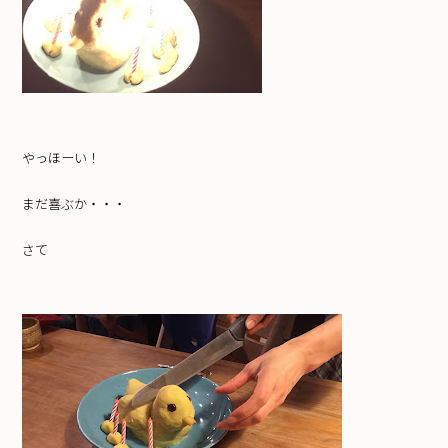
やっほーい！
まだ喜ぶか・・・
さて