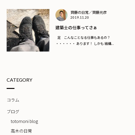
齊藤の日常／齊藤元彦
2019.11.20
建築士の仕事ってさぁ
足 こんなことなる仕事もあるの？
・・・・・・ あります！ しかも 結構...
CATEGORY
コラム
ブログ
totomoni blog
高木の日常