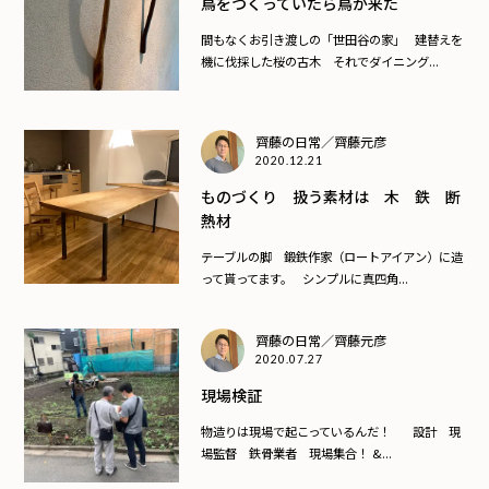
鳥をつくっていたら鳥が来た
間もなくお引き渡しの「世田谷の家」 建替えを
機に伐採した桜の古木 それでダイニング...
齊藤の日常／齊藤元彦
2020.12.21
ものづくり 扱う素材は 木 鉄 断
熱材
テーブルの脚 鍛鉄作家（ロートアイアン）に造
って貰ってます。 シンプルに真四角...
齊藤の日常／齊藤元彦
2020.07.27
現場検証
物造りは現場で起こっているんだ！ 設計 現
場監督 鉄骨業者 現場集合！ &...