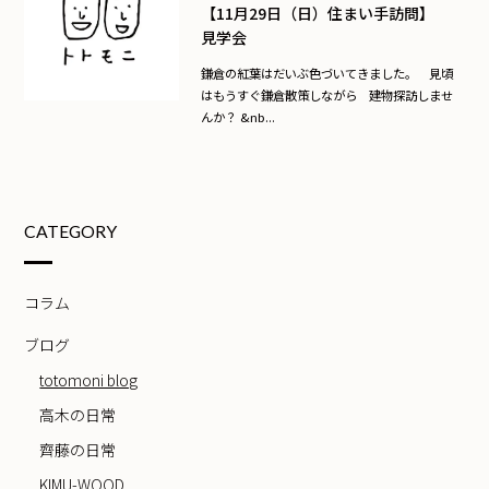
【11月29日（日）住まい手訪問】
見学会
鎌倉の紅葉はだいぶ色づいてきました。 見頃
はもうすぐ鎌倉散策しながら 建物探訪しませ
んか？ &nb...
CATEGORY
コラム
ブログ
totomoni blog
高木の日常
齊藤の日常
KIMU-WOOD