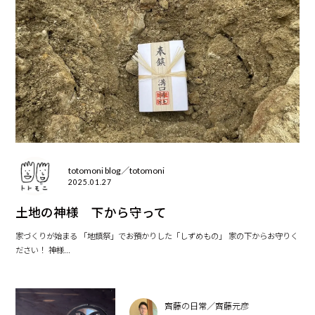
totomoni blog／totomoni
2025.01.27
土地の神様 下から守って
家づくりが始まる 「地鎮祭」でお預かりした「しずめもの」 家の下からお守りく
ださい！ 神様...
齊藤の日常／齊藤元彦