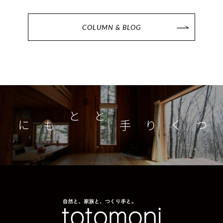
COLUMN & BLOG
つくり手とともに
家