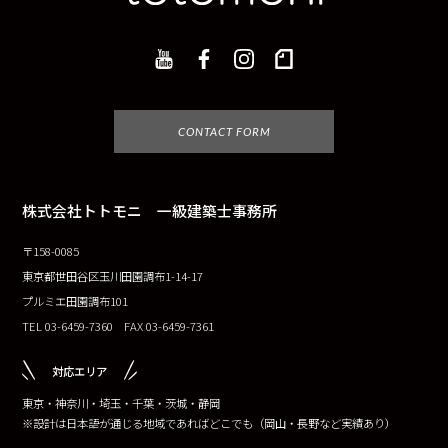
CONTACT FORM
株式会社トトモニ 一級建築士事務所
〒158-0085
東京都世田谷区玉川田園調布1-14-17
プルミエ田園調布101
TEL 03-6459-7360 FAX 03-6459-7361
対応エリア
東京・神奈川・埼玉・千葉・茨城・静岡
※設計は日本語が通じる地域であればどこでも（岡山・長野など実績あり）