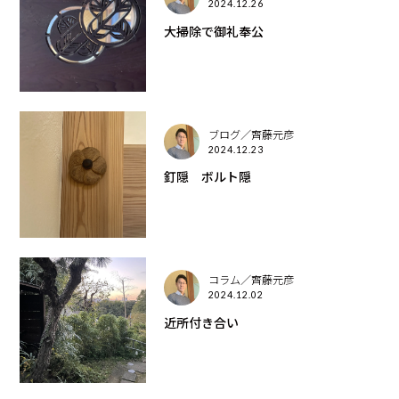
2024.12.26
大掃除で御礼奉公
ブログ／齊藤元彦
2024.12.23
釘隠 ボルト隠
コラム／齊藤元彦
2024.12.02
近所付き合い