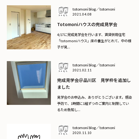
totomoni blog／totomoni
2021.04.08
Totomoniハウスの完成見学会
4/17に完成見学会を行います、賃貸併用住宅
「totomoniハウス」床の養生がとれて、中の様
子が見...
totomoni blog／totomoni
2021.02.11
完成見学会＠品川区 見学枠を追加し
ました
見学会のお申込み、ありがとうございます。感染
予防で、1時間に1組ずつのご案内と制限してい
るため告知し...
totomoni blog／totomoni
2020.11.10