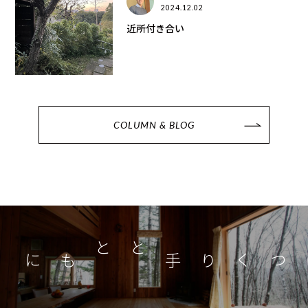
2024.12.02
近所付き合い
COLUMN & BLOG
つくり手とともに
家