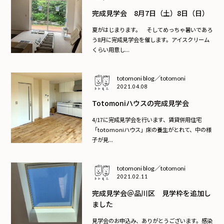
完成見学会 8月7日（土）8日（日）
夏がはじまります。 そしてめっちゃ暑いであろ
う8月に完成見学会を催します。アイスクリーム
くらい用意し...
totomoni blog／totomoni
2021.04.08
Totomoniハウスの完成見学会
4/17に完成見学会を行います、賃貸併用住宅
「totomoniハウス」床の養生がとれて、中の様
子が見...
totomoni blog／totomoni
2021.02.11
完成見学会＠品川区 見学枠を追加し
ました
見学会のお申込み、ありがとうございます。感染