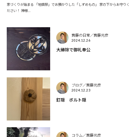
家づくりが始まる 「地鎮祭」でお預かりした「しずめもの」 家の下からお守りく
ださい！ 神様...
齊藤の日常／齊藤元彦
2024.12.26
大掃除で御礼奉公
ブログ／齊藤元彦
2024.12.23
釘隠 ボルト隠
コラム／齊藤元彦