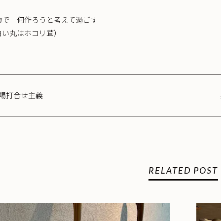
物で 何作ろうと考えて過ごす
白い丸はホコリ茸）
場打合せ主義
RELATED POST