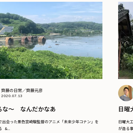
齊藤の日常／齊藤元彦
2020.07.13
ろな〜 なんだかなあ
日曜
で出会った景色宮崎駿監督のアニメ「未来少年コナン」を
日曜大
&...
が造る事