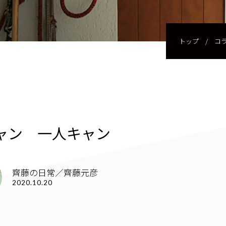
トップ
/
コ
ャン 一人キャン
齊藤の日常／齊藤元彦
2020.10.20