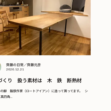
齊藤の日常／齊藤元彦
2020.12.21
づくり 扱う素材は 木 鉄 断熱材
ルの脚 鍛鉄作家（ロートアイアン）に造って貰ってます。 シ
真四角...