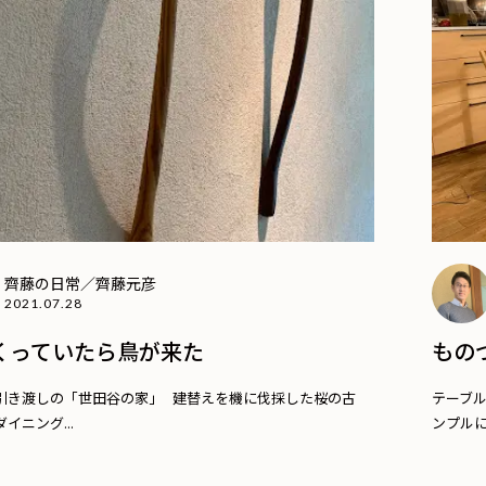
齊藤の日常／齊藤元彦
2021.07.28
くっていたら鳥が来た
もの
引き渡しの「世田谷の家」 建替えを機に伐採した桜の古
テーブ
イニング...
ンプルに