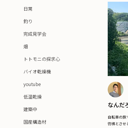
日常
釣り
完成見学会
畑
トトモニの探求心
バイオ乾燥機
youtube
低温乾燥
なんだ
建築中
自転車の旅
国産構造材
彷彿とさせる 