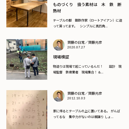
ものづくり 扱う素材は 木 鉄 断
熱材
テーブルの脚 鍛鉄作家（ロートアイアン）に造
って貰ってます。 シンプルに真四角...
齊藤の日常／齊藤元彦
2020.07.27
現場検証
物造りは現場で起こっているんだ！ 設計 現
場監督 鉄骨業者 現場集合！ &...
齊藤の日常／齊藤元彦
2012.10.03
家に帰るとテーブルの上に置いてある。 がんば
ってるな 集中力がないのは親譲り しょ...