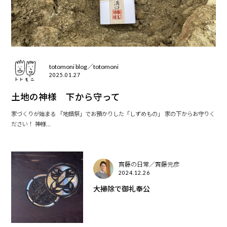
totomoni blog／totomoni
2025.01.27
土地の神様 下から守って
家づくりが始まる 「地鎮祭」でお預かりした「しずめもの」 家の下からお守りく
ださい！ 神様...
齊藤の日常／齊藤元彦
2024.12.26
大掃除で御礼奉公