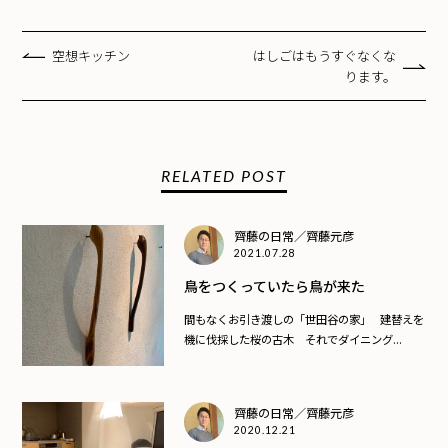
空想キッチン
はしごはもうすぐなくな
ります。
RELATED POST
齊藤の日常／齊藤元彦
2021.07.28
鳥をつくっていたら鳥が来た
間もなくお引き渡しの「世田谷の家」 建替えを
機に伐採した桜の古木 それでダイニング...
齊藤の日常／齊藤元彦
2020.12.21