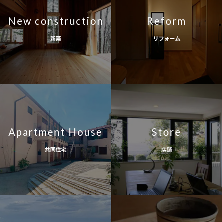
New construction
Reform
新築
リフォーム
Apartment House
Store
共同住宅
店舗