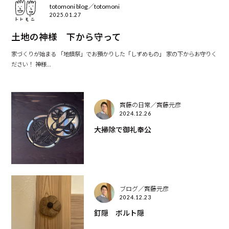
totomoni blog／totomoni
2025.01.27
土地の神様 下から守って
家づくりが始まる 「地鎮祭」でお預かりした「しずめもの」 家の下からお守りく
ださい！ 神様...
齊藤の日常／齊藤元彦
2024.12.26
大掃除で御礼奉公
ブログ／齊藤元彦
2024.12.23
釘隠 ボルト隠