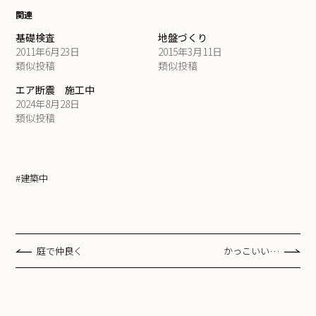
関連
基礎検査
地盤づくり
2011年6月23日
2015年3月11日
類似投稿
類似投稿
エア断震 施工中
2024年8月28日
類似投稿
#建築中
庭で仲良く
かっこいい…