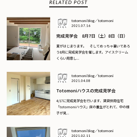
RELATED POST
totomoni blog／totomoni
2021.07.16
完成見学会 8月7日（土）8日（日）
夏がはじまります。 そしてめっちゃ暑いであろ
う8月に完成見学会を催します。アイスクリーム
くらい用意し...
totomoni blog／totomoni
2021.04.08
Totomoniハウスの完成見学会
4/17に完成見学会を行います、賃貸併用住宅
「totomoniハウス」床の養生がとれて、中の様
子が見...
totomoni blog／totomoni
2021.02.11