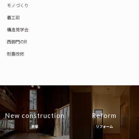
モノづくり
着工前
構造見学会
西御門のR
耐震改修
New construction
Reform
新築
リフォーム