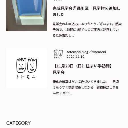
完成見学会＠品川区 見学枠を追加し
ました
見学会のお申込み、ありがとうございます。感染
予防で、1時間に1組ずつのご案内と制限してい
るため告知し...
totomoni blog／totomoni
2020.11.10
【11月29日（日）住まい手訪問】
見学会
鎌倉の紅葉はだいぶ色づいてきました。 見頃
はもうすぐ鎌倉散策しながら 建物探訪しませ
んか？ &nb...
CATEGORY