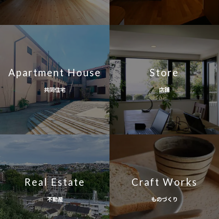
Apartment House
Store
共同住宅
店舗
Real Estate
Craft Works
不動産
ものづくり