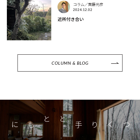
コラム／齊藤元彦
2024.12.02
近所付き合い
COLUMN & BLOG
つくり手とともに
家