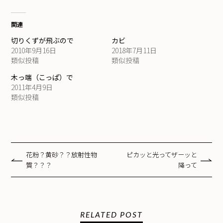
関連
切りくずが飛ぶので
カビ
2010年9月16日
2018年7月11日
類似投稿
類似投稿
木っ端（こっぱ）で
2011年4月9日
類似投稿
花粉？黄砂？？放射性物
ピカッと光ってザーッと
質？？？
降って
RELATED POST