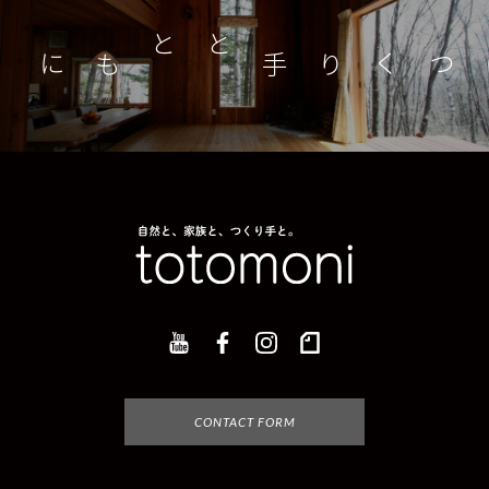
つくり手とともに
家
CONTACT FORM