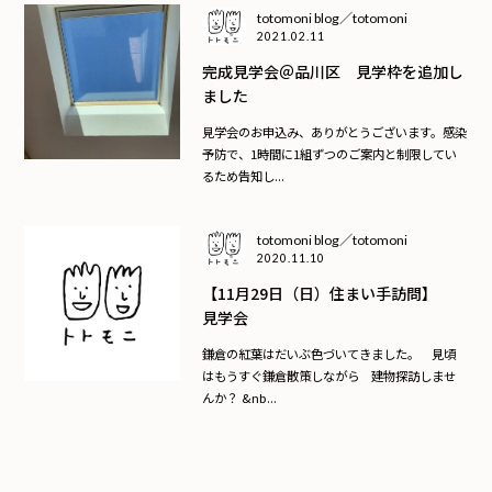
totomoni blog／totomoni
2021.02.11
完成見学会＠品川区 見学枠を追加し
ました
見学会のお申込み、ありがとうございます。感染
予防で、1時間に1組ずつのご案内と制限してい
るため告知し...
totomoni blog／totomoni
2020.11.10
【11月29日（日）住まい手訪問】
見学会
鎌倉の紅葉はだいぶ色づいてきました。 見頃
はもうすぐ鎌倉散策しながら 建物探訪しませ
んか？ &nb...