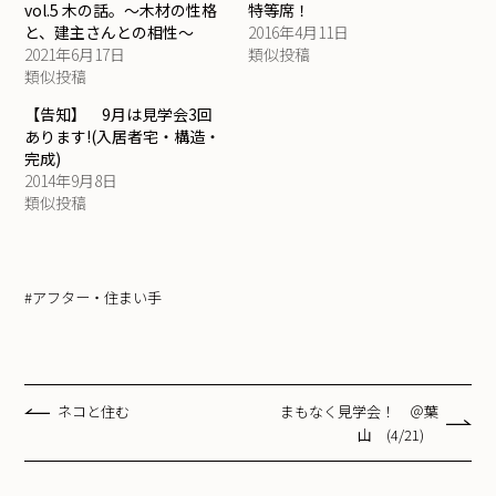
vol.5 木の話。～木材の性格
特等席！
と、建主さんとの相性～
2016年4月11日
2021年6月17日
類似投稿
類似投稿
【告知】 9月は見学会3回
あります!(入居者宅・構造・
完成)
2014年9月8日
類似投稿
#アフター・住まい手
ネコと住む
まもなく見学会！ ＠葉
山 (4/21)