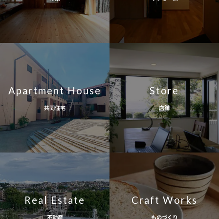
Apartment House
Store
共同住宅
店舗
Real Estate
Craft Works
不動産
ものづくり