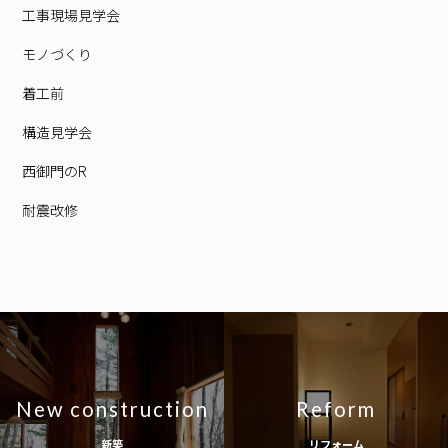
工事現場見学会
モノづくり
着工前
構造見学会
西御門のR
耐震改修
New construction
Reform
新築
リフォーム