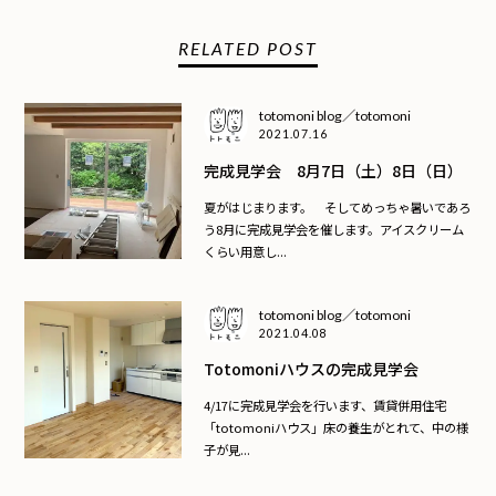
RELATED POST
totomoni blog／totomoni
2021.07.16
完成見学会 8月7日（土）8日（日）
夏がはじまります。 そしてめっちゃ暑いであろ
う8月に完成見学会を催します。アイスクリーム
くらい用意し...
totomoni blog／totomoni
2021.04.08
Totomoniハウスの完成見学会
4/17に完成見学会を行います、賃貸併用住宅
「totomoniハウス」床の養生がとれて、中の様
子が見...