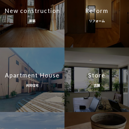
New construction
Reform
新築
リフォーム
Apartment House
Store
共同住宅
店舗