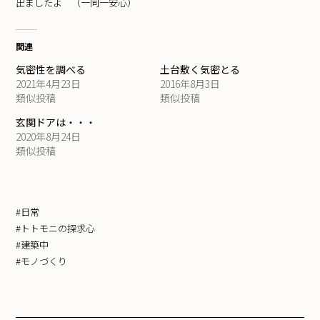
出ましたよ （一同一安心）
関連
気密性を調べる
土台敷く気密とる
2021年4月23日
2016年8月3日
類似投稿
類似投稿
玄関ドアは・・・
2020年8月24日
類似投稿
#日常
#トトモニの探求心
#建築中
#モノづくり