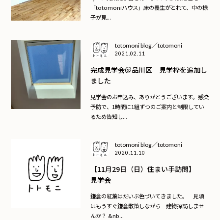
「totomoniハウス」床の養生がとれて、中の様
子が見...
totomoni blog／totomoni
2021.02.11
完成見学会＠品川区 見学枠を追加し
ました
見学会のお申込み、ありがとうございます。感染
予防で、1時間に1組ずつのご案内と制限してい
るため告知し...
totomoni blog／totomoni
2020.11.10
【11月29日（日）住まい手訪問】
見学会
鎌倉の紅葉はだいぶ色づいてきました。 見頃
はもうすぐ鎌倉散策しながら 建物探訪しませ
んか？ &nb...