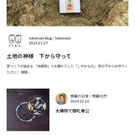
totomoni blog／totomoni
2025.01.27
土地の神様 下から守って
家づくりが始まる 「地鎮祭」でお預かりした「しずめもの」 家の下からお守りく
ださい！ 神様...
齊藤の日常／齊藤元彦
2024.12.26
大掃除で御礼奉公