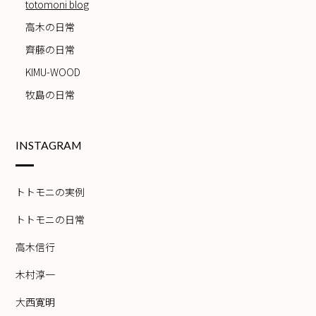
totomoni blog
高木の日常
齊藤の日常
KIMU-WOOD
牧島の日常
INSTAGRAM
トトモニの実例
トトモニの日常
高木信行
木村淳一
大西寛明