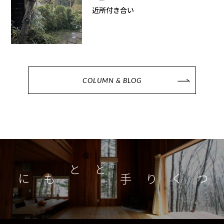
近所付き合い
COLUMN & BLOG
つくり手とともに
家