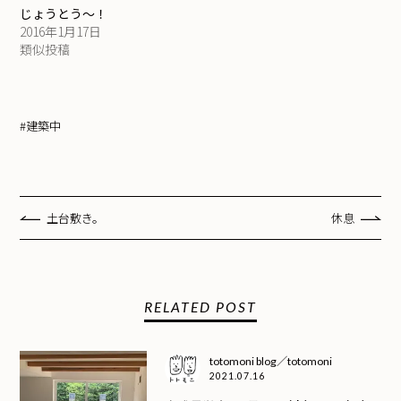
じょうとう〜！
2016年1月17日
類似投稿
#建築中
土台敷き。
休息
RELATED POST
totomoni blog／totomoni
2021.07.16