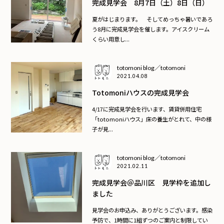
完成見学会 8月7日（土）8日（日）
夏がはじまります。 そしてめっちゃ暑いであろ
う8月に完成見学会を催します。アイスクリーム
くらい用意し...
totomoni blog／totomoni
2021.04.08
Totomoniハウスの完成見学会
4/17に完成見学会を行います、賃貸併用住宅
「totomoniハウス」床の養生がとれて、中の様
子が見...
totomoni blog／totomoni
2021.02.11
完成見学会＠品川区 見学枠を追加し
ました
見学会のお申込み、ありがとうございます。感染
予防で、1時間に1組ずつのご案内と制限してい