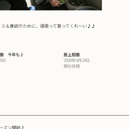
ィス＆食欲のために、頑張って育ってくれ～い♪♪
園 今年も♪
屋上庭園
19日
2009年4月24日
類似投稿
ーズン開始♪