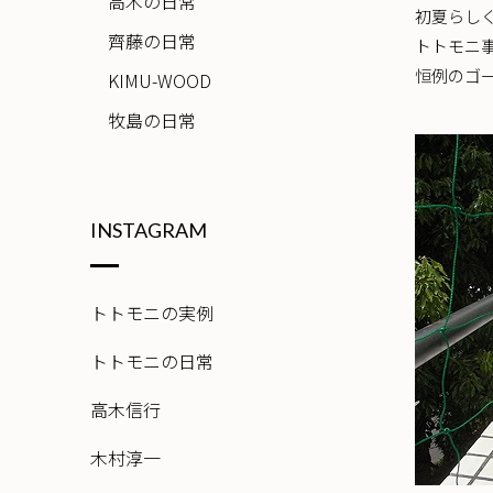
高木の日常
初夏らし
齊藤の日常
トトモニ
恒例のゴ
KIMU-WOOD
牧島の日常
INSTAGRAM
トトモニの実例
トトモニの日常
高木信行
木村淳一