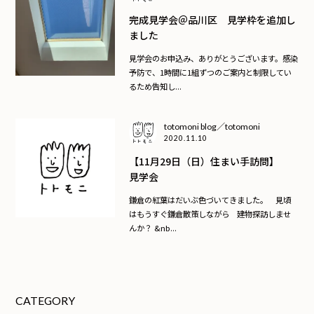
完成見学会＠品川区 見学枠を追加し
ました
見学会のお申込み、ありがとうございます。感染
予防で、1時間に1組ずつのご案内と制限してい
るため告知し...
totomoni blog／totomoni
2020.11.10
【11月29日（日）住まい手訪問】
見学会
鎌倉の紅葉はだいぶ色づいてきました。 見頃
はもうすぐ鎌倉散策しながら 建物探訪しませ
んか？ &nb...
CATEGORY