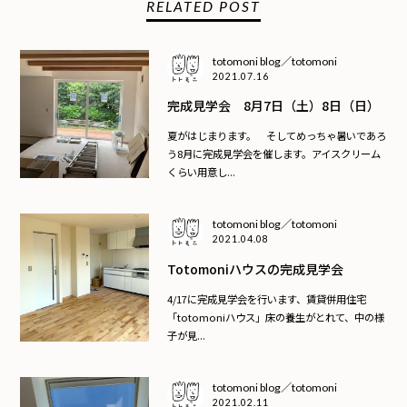
RELATED POST
totomoni blog／totomoni
2021.07.16
完成見学会 8月7日（土）8日（日）
夏がはじまります。 そしてめっちゃ暑いであろ
う8月に完成見学会を催します。アイスクリーム
くらい用意し...
totomoni blog／totomoni
2021.04.08
Totomoniハウスの完成見学会
4/17に完成見学会を行います、賃貸併用住宅
「totomoniハウス」床の養生がとれて、中の様
子が見...
totomoni blog／totomoni
2021.02.11