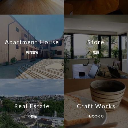
Apartment House
Store
共同住宅
店舗
Real Estate
Craft Works
不動産
ものづくり