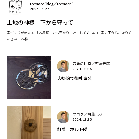
totomoni blog／totomoni
2025.01.27
土地の神様 下から守って
家づくりが始まる 「地鎮祭」でお預かりした「しずめもの」 家の下からお守りく
ださい！ 神様...
齊藤の日常／齊藤元彦
2024.12.26
大掃除で御礼奉公
ブログ／齊藤元彦
2024.12.23
釘隠 ボルト隠