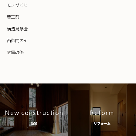
モノづくり
着工前
構造見学会
西御門のR
耐震改修
New construction
Reform
新築
リフォーム