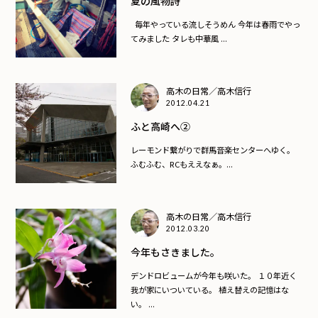
夏の風物詩
毎年やっている流しそうめん 今年は春雨でやっ
てみました タレも中華風 ...
高木の日常／高木信行
2012.04.21
ふと高崎へ②
レーモンド繋がりで群馬音楽センターへゆく。
ふむふむ、RCもええなぁ。...
高木の日常／高木信行
2012.03.20
今年もさきました。
デンドロビュームが今年も咲いた。 １０年近く
我が家にいついている。 植え替えの記憶はな
い。 ...