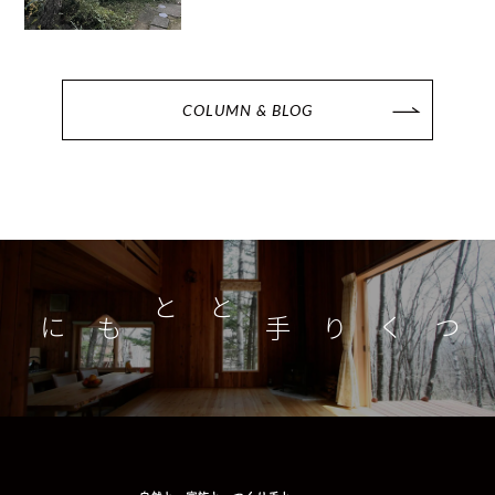
COLUMN & BLOG
つくり手とともに
家