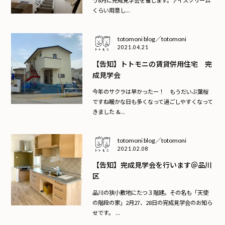
くらい用意し...
totomoni blog／totomoni
2021.04.21
【告知】トトモニの賃貸併用住宅 完
成見学会
今年のサクラは早かったー！ もうだいぶ葉桜
ですね暖かな日も多くなって過ごしやすくなって
きました &...
totomoni blog／totomoni
2021.02.08
【告知】完成見学会を行います＠品川
区
品川の狭小敷地にたつ３階建。その名も「天使
の階段の家」2月27、28日の完成見学会のお知ら
せです。 ...