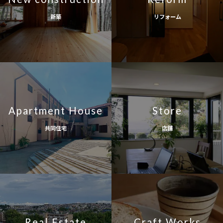
新築
リフォーム
Apartment House
Store
共同住宅
店舗
Real Estate
Craft Works