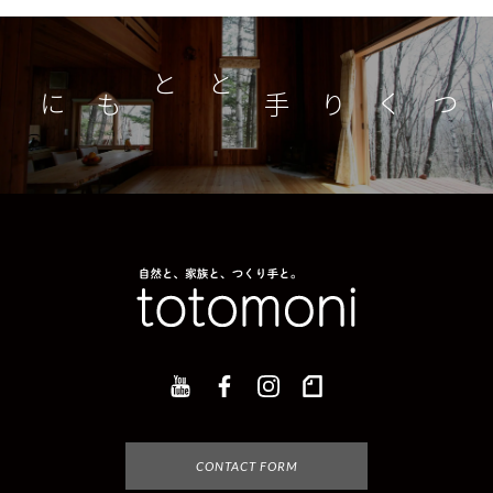
つくり手とともに
家
CONTACT FORM