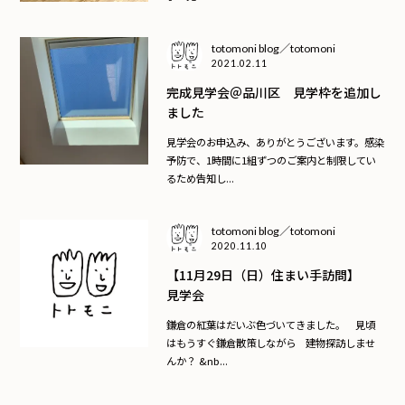
totomoni blog／totomoni
2021.02.11
完成見学会＠品川区 見学枠を追加し
ました
見学会のお申込み、ありがとうございます。感染
予防で、1時間に1組ずつのご案内と制限してい
るため告知し...
totomoni blog／totomoni
2020.11.10
【11月29日（日）住まい手訪問】
見学会
鎌倉の紅葉はだいぶ色づいてきました。 見頃
はもうすぐ鎌倉散策しながら 建物探訪しませ
んか？ &nb...