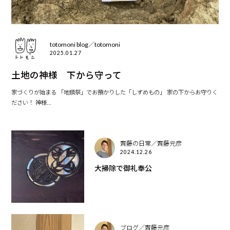
totomoni blog／totomoni
2025.01.27
土地の神様 下から守って
家づくりが始まる 「地鎮祭」でお預かりした「しずめもの」 家の下からお守りく
ださい！ 神様...
齊藤の日常／齊藤元彦
2024.12.26
大掃除で御礼奉公
ブログ／齊藤元彦