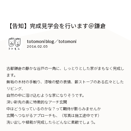
【告知】完成見学会を行います＠鎌倉
totomoni blog／totomoni
2016.02.05
古都鎌倉の静かな谷戸の一角に、しっとりとした家がまもなく完成し
ます。
無垢の木材の手触り、漆喰の壁の表情、薪ストーブのある広々とした
リビング、
自然の中に溶け込むような家になりそうです。
深い軒先の奥に特徴的なアーチ玄関
中はどうなっているのかな？って期待が膨らみませんか
玄関へつながるアプローチも、（写真は施工途中です）
洗い出しや植栽が完成したらどんなに素敵でしょう。