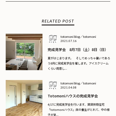
RELATED POST
totomoni blog／totomoni
2021.07.16
完成見学会 8月7日（土）8日（日）
夏がはじまります。 そしてめっちゃ暑いであろ
う8月に完成見学会を催します。アイスクリーム
くらい用意し...
totomoni blog／totomoni
2021.04.08
Totomoniハウスの完成見学会
4/17に完成見学会を行います、賃貸併用住宅
「totomoniハウス」床の養生がとれて、中の様
子が見...