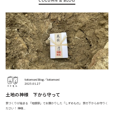
COLUMN & BLOG
totomoni blog／totomoni
2025.01.27
土地の神様 下から守って
家づくりが始まる 「地鎮祭」でお預かりした「しずめもの」 家の下からお守りく
ださい！ 神様...