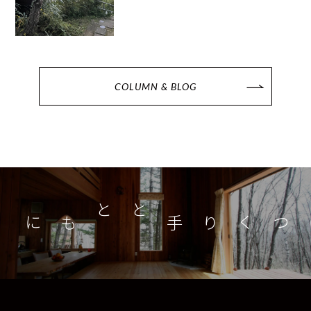
COLUMN & BLOG
つくり手とともに
家