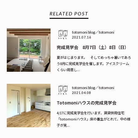
RELATED POST
totomoni blog／totomoni
2021.07.16
完成見学会 8月7日（土）8日（日）
夏がはじまります。 そしてめっちゃ暑いであろ
う8月に完成見学会を催します。アイスクリーム
くらい用意し...
totomoni blog／totomoni
2021.04.08
Totomoniハウスの完成見学会
4/17に完成見学会を行います、賃貸併用住宅
「totomoniハウス」床の養生がとれて、中の様
子が見...