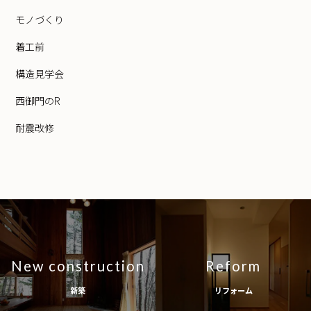
モノづくり
着工前
構造見学会
西御門のR
耐震改修
New construction
Reform
新築
リフォーム