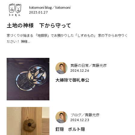
totomoni blog／totomoni
2025.01.27
土地の神様 下から守って
家づくりが始まる 「地鎮祭」でお預かりした「しずめもの」 家の下からお守りく
ださい！ 神様...
齊藤の日常／齊藤元彦
2024.12.26
大掃除で御礼奉公
ブログ／齊藤元彦
2024.12.23
釘隠 ボルト隠