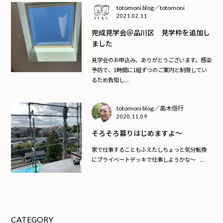
totomoni blog／totomoni
2021.02.11
完成見学会＠品川区 見学枠を追加し
ました
見学会のお申込み、ありがとうございます。感染
予防で、1時間に1組ずつのご案内と制限してい
るため告知し...
totomoni blog／高木信行
2020.11.09
そろそろ募りはじめますよ〜
家で仕事することもふえたしちょっと気分転換
にプライベートデッキで仕事しようかな〜 ...
CATEGORY