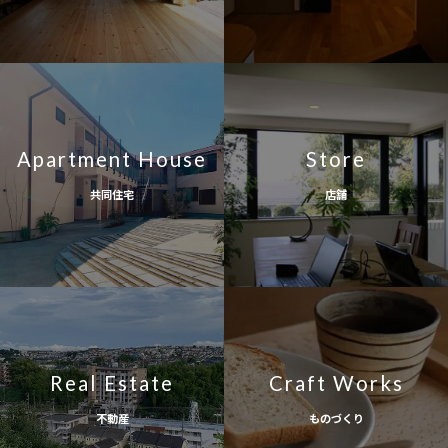
Apartment House
Store
共同住宅
店舗
Real Estate
Craft Works
不動産
ものづくり