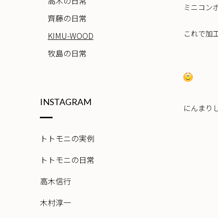
高木の日常
ミニコン
齊藤の日常
これで加
KIMU-WOOD
牧島の日常
INSTAGRAM
にんまり
トトモニの実例
トトモニの日常
高木信行
木村淳一