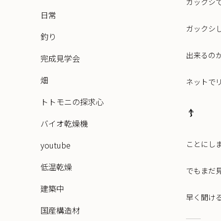
ガックシ
日常
ガックシ
釣り
出来るの
完成見学会
畑
ネットで
トトモニの探求心
バイオ乾燥機
ことにし
youtube
低温乾燥
でもまだ
建築中
早く聞け
国産構造材