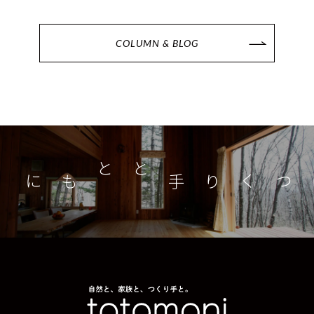
COLUMN & BLOG
つくり手とともに
家