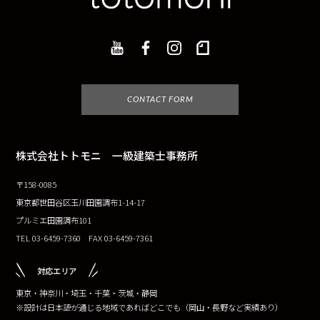
CONTACT FORM
株式会社トトモニ 一級建築士事務所
〒158-0085
東京都世田谷区玉川田園調布1-14-17
プルミエ田園調布101
TEL 03-6459-7360 FAX 03-6459-7361
対応エリア
東京・神奈川・埼玉・千葉・茨城・静岡
※設計は日本語が通じる地域であればどこでも（岡山・長野など実績あり）