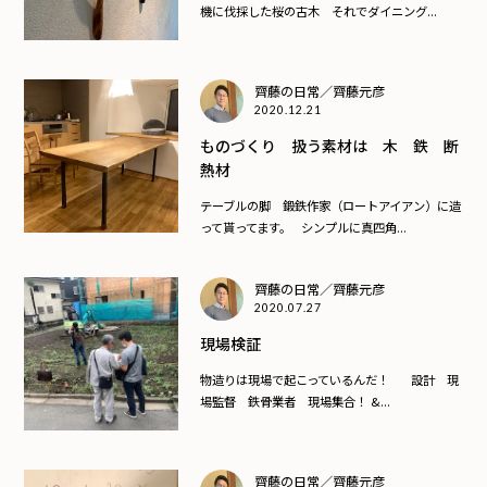
機に伐採した桜の古木 それでダイニング...
齊藤の日常／齊藤元彦
2020.12.21
ものづくり 扱う素材は 木 鉄 断
熱材
テーブルの脚 鍛鉄作家（ロートアイアン）に造
って貰ってます。 シンプルに真四角...
齊藤の日常／齊藤元彦
2020.07.27
現場検証
物造りは現場で起こっているんだ！ 設計 現
場監督 鉄骨業者 現場集合！ &...
齊藤の日常／齊藤元彦