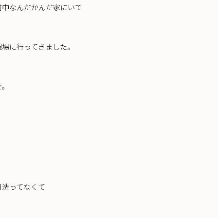
前中なんだかんだ家にいて
現場に行ってきました。
で。
月洗ってなくて