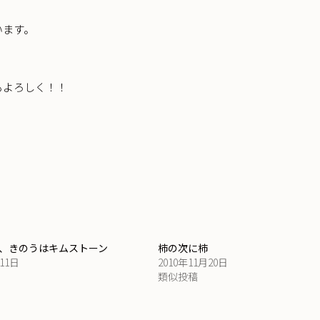
います。
もよろしく！！
、きのうはキムストーン
柿の次に柿
月11日
2010年11月20日
類似投稿