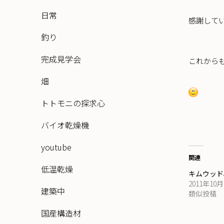
日常
感謝して
釣り
完成見学会
これから
畑
トトモニの探求心
バイオ乾燥機
youtube
関連
低温乾燥
キムウッド
2011年10
建築中
類似投稿
国産構造材