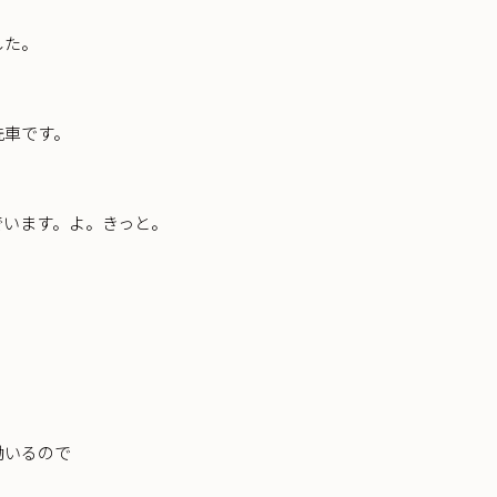
した。
洗車です。
でいます。よ。きっと。
働いるので