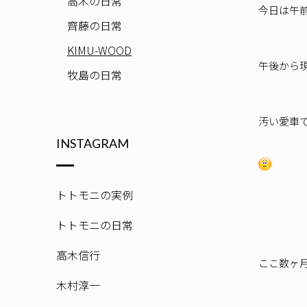
高木の日常
今日は午
齊藤の日常
KIMU-WOOD
午後から
牧島の日常
汚い愛車
INSTAGRAM
トトモニの実例
トトモニの日常
高木信行
ここ数ヶ
木村淳一