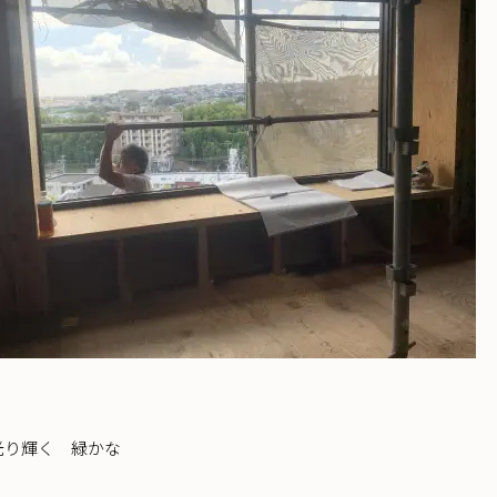
光り輝く 緑かな