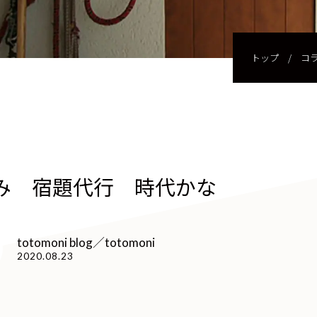
トップ
/
コ
み 宿題代行 時代かな
totomoni blog／totomoni
2020.08.23