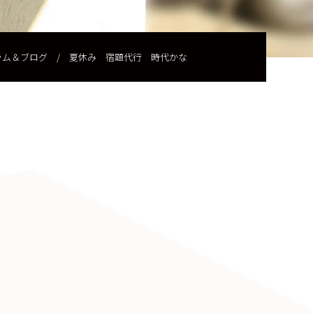
ラム＆ブログ
/
夏休み 宿題代行 時代かな