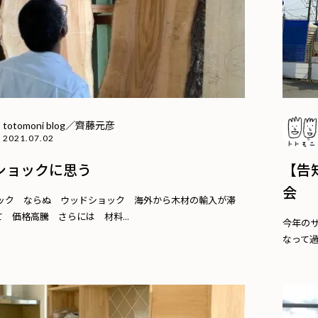
totomoni blog／齊藤元彦
2021.07.02
ショックに思う
【告
会
ック ならぬ ウッドショック 海外から木材の輸入が滞
 価格高騰 さらには 材料...
今年の
なって過