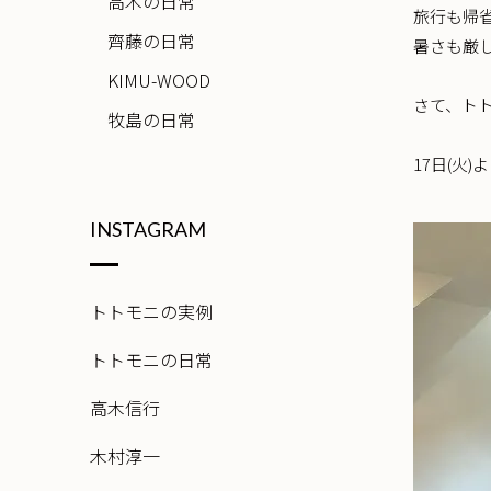
高木の日常
旅行も帰
齊藤の日常
暑さも厳
KIMU-WOOD
さて、トト
牧島の日常
17日(火
INSTAGRAM
トトモニの実例
トトモニの日常
高木信行
木村淳一