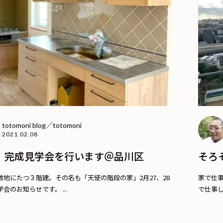
totomoni blog／totomoni
2021.02.08
】完成見学会を行います＠品川区
そろ
敷地にたつ３階建。その名も「天使の階段の家」2月27、28
家で仕
会のお知らせです。 ...
で仕事し