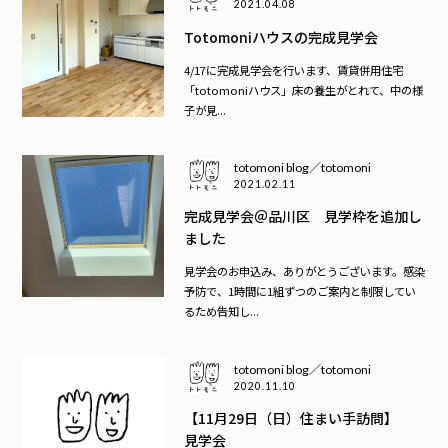
2021.04.08
Totomoniハウスの完成見学会
4/17に完成見学会を行います、賃貸併用住宅
「totomoniハウス」床の養生がとれて、中の様
子が見...
totomoni blog／totomoni
2021.02.11
完成見学会＠品川区 見学枠を追加し
ました
見学会のお申込み、ありがとうございます。感染
予防で、1時間に1組ずつのご案内と制限してい
るため告知し...
totomoni blog／totomoni
2020.11.10
【11月29日（日）住まい手訪問】
見学会