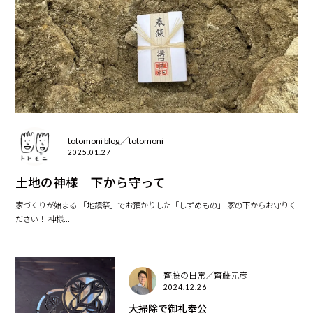
totomoni blog／totomoni
2025.01.27
土地の神様 下から守って
家づくりが始まる 「地鎮祭」でお預かりした「しずめもの」 家の下からお守りく
ださい！ 神様...
齊藤の日常／齊藤元彦
2024.12.26
大掃除で御礼奉公