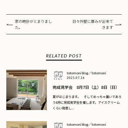
家の時計がとまりまし
日々外壁に厚みが出来て
た。
きます
RELATED POST
totomoni blog／totomoni
2021.07.16
完成見学会 8月7日（土）8日（日）
夏がはじまります。 そしてめっちゃ暑いであろ
う8月に完成見学会を催します。アイスクリーム
くらい用意し...
totomoni blog／totomoni