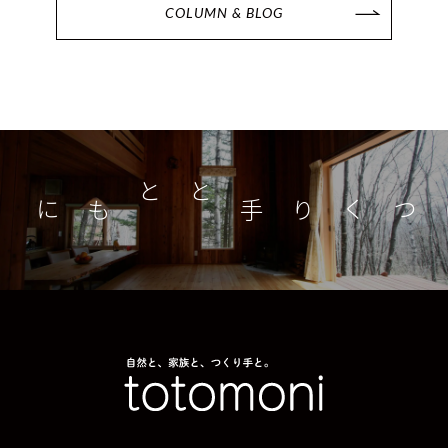
COLUMN & BLOG
つくり手とともに
家